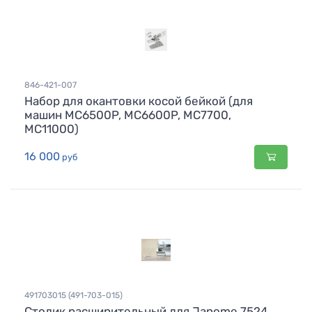
846-421-007
Набор для окантовки косой бейкой (для
машин MC6500P, MC6600P, MC7700,
MC11000)
16 000
руб
491703015 (491-703-015)
Столик расширительный для Janome 7524,