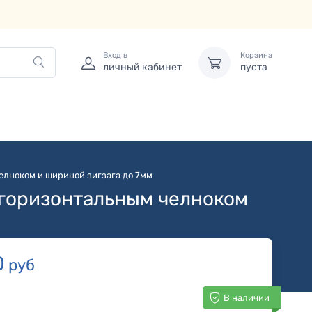
Вход в
Корзина
личный кабинет
пуста
елноком и шириной зигзага до 7мм
 горизонтальным челноком
0
руб
В наличии