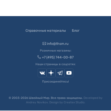
Справочные материалы
Блог
info@thsm.ru
Розничные магазины:
+7 (495) 744-00-87
Наши страницы в соцсетях:
Присоединяйтесь!
© 2003-
2026
Швейный Мир. Все права защищены.
Developed by
Andrey Novikov
. Design by
Createx Studio
.