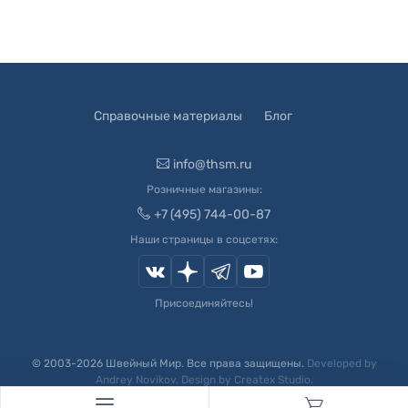
Справочные материалы
Блог
info@thsm.ru
Розничные магазины:
+7 (495) 744-00-87
Наши страницы в соцсетях:
Присоединяйтесь!
© 2003-
2026
Швейный Мир. Все права защищены.
Developed by
Andrey Novikov
. Design by
Createx Studio
.