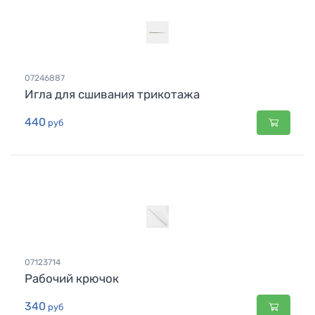
07246887
Игла для сшивания трикотажа
440
руб
07123714
Рабочий крючок
340
руб