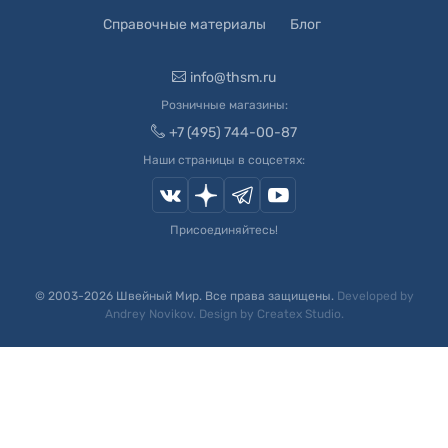
Справочные материалы
Блог
info@thsm.ru
Розничные магазины:
+7 (495) 744-00-87
Наши страницы в соцсетях:
Присоединяйтесь!
© 2003-
2026
Швейный Мир. Все права защищены.
Developed by
Andrey Novikov
. Design by
Createx Studio
.