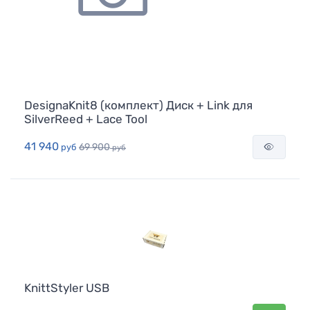
DesignaKnit8 (комплект) Диск + Link для
SilverReed + Lace Tool
41 940
69 900
руб
руб
KnittStyler USB