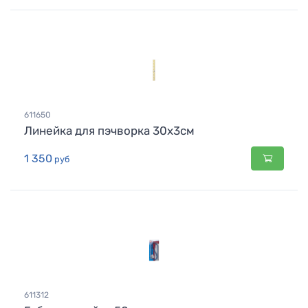
611650
Линейка для пэчворка 30х3см
1 350
руб
611312