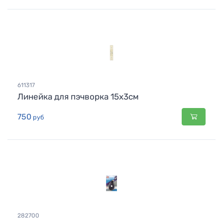
611317
Линейка для пэчворка 15х3см
750
руб
282700