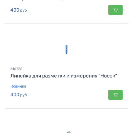
400
руб
610738
Линейка для разметки и измерения "Носок"
Новинка
400
руб