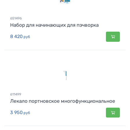
651496
Набор для начинающих для пэчворка
8 420
руб
611499
Лекало портновское многофункциональное
3 950
руб