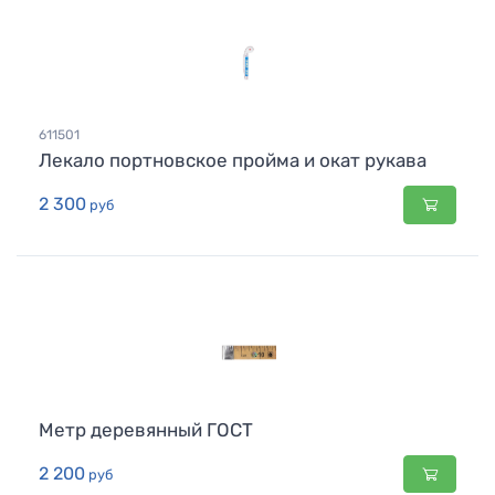
611501
Лекало портновское пройма и окат рукава
2 300
руб
Метр деревянный ГОСТ
2 200
руб