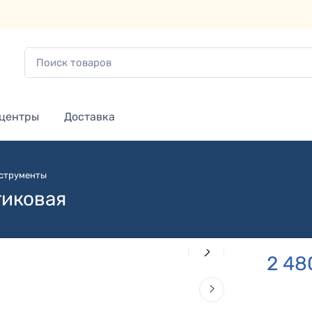
 центры
Доставка
струменты
тиковая
2 48