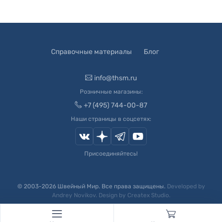
Справочные материалы
Блог
info@thsm.ru
Розничные магазины:
+7 (495) 744-00-87
Наши страницы в соцсетях:
Присоединяйтесь!
© 2003-
2026
Швейный Мир. Все права защищены.
Developed by
Andrey Novikov
. Design by
Createx Studio
.