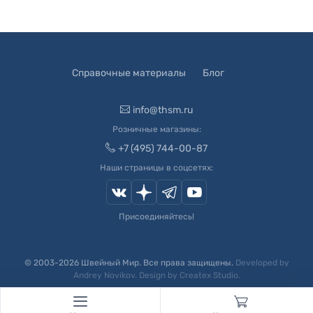
Справочные материалы
Блог
info@thsm.ru
Розничные магазины:
+7 (495) 744-00-87
Наши страницы в соцсетях:
Присоединяйтесь!
© 2003-
2026
Швейный Мир. Все права защищены.
Developed by
Andrey Novikov
. Design by
Createx Studio
.