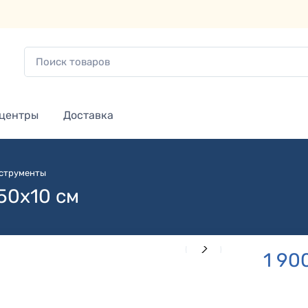
 центры
Доставка
струменты
50х10 см
1 90