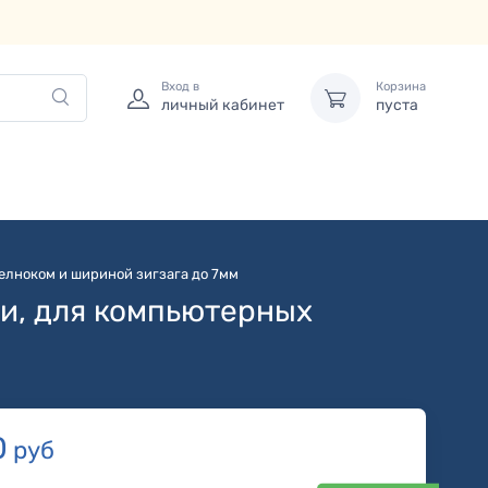
Вход в
Корзина
личный кабинет
пуста
елноком и шириной зигзага до 7мм
ми, для компьютерных
0
руб