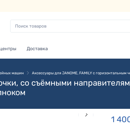
 центры
Доставка
вейных машин
Аксессуары для JANOME, FAMILY с горизонтальным ч
очки, со съёмными направителя
лноком
1 40