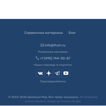
Справочные материалы
Блог
info@thsm.ru
Розничные магазины:
+7 (495) 744-00-87
Наши страницы в соцсетях:
Присоединяйтесь!
© 2003-
2026
Швейный Мир. Все права защищены.
Developed by
Andrey Novikov
. Design by
Createx Studio
.