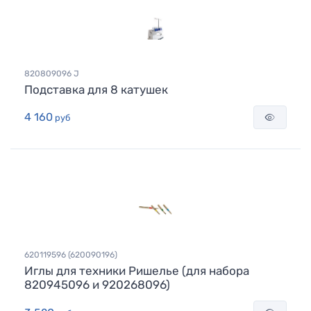
820809096 J
Подставка для 8 катушек
4 160
руб
620119596 (620090196)
Иглы для техники Ришелье (для набора
820945096 и 920268096)