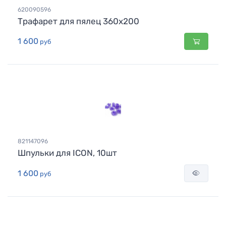
620090596
Трафарет для пялец 360х200
1 600
руб
821147096
Шпульки для ICON, 10шт
1 600
руб