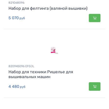
821068096
Набор для фелтинга (валяной вышивки)
5 070
руб
820945096 EFGJL
Набор для техники Ришелье для
вышивальных машин
4 480
руб