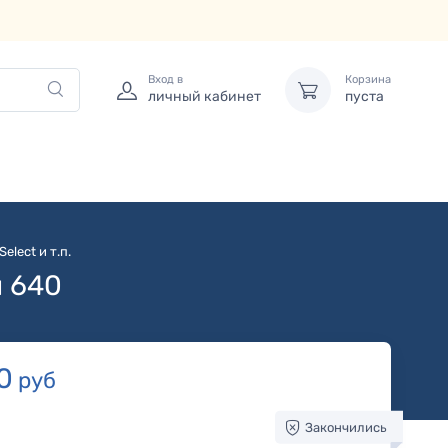
Вход в
Корзина
личный кабинет
пуста
elect и т.п.
и 640
0
руб
Закончились