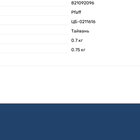
821092096
Pfaff
ЦБ-0211616
Тайвань
0.7
кг
0.75
кг