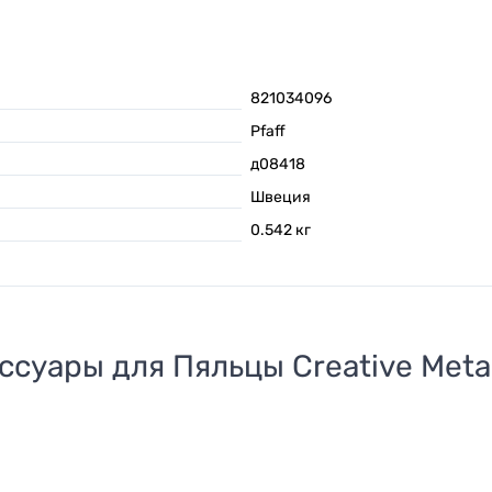
821034096
Pfaff
д08418
Швеция
0.542
кг
ссуары для
Пяльцы Creative Met