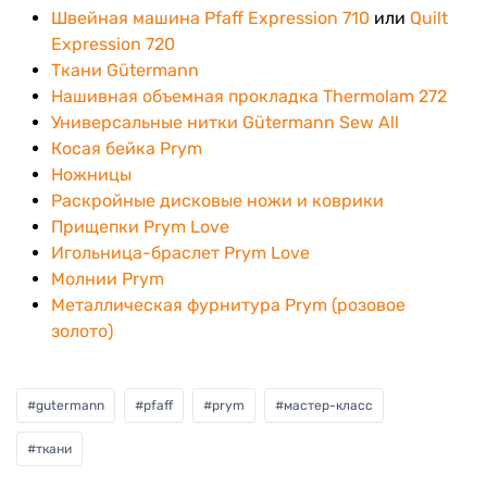
Швейная машина Pfaff Expression 710
или
Quilt
Expression 720
Ткани Gütermann
Нашивная объемная прокладка Thermolam 272
Универсальные нитки Gütermann Sew All
Косая бейка Prym
Ножницы
Раскройные дисковые ножи и коврики
Прищепки Prym Love
Игольница-браслет Prym Love
Молнии Prym
Металлическая фурнитура Prym (розовое
золото)
#
gutermann
#
pfaff
#
prym
#
мастер-класс
#
ткани