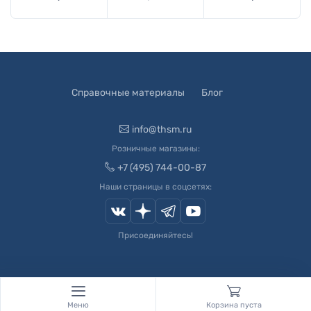
Справочные материалы
Блог
info@thsm.ru
Розничные магазины:
+7 (495) 744-00-87
Наши страницы в соцсетях:
Присоединяйтесь!
© 2003-
2026
Швейный Мир. Все права защищены.
Developed by
Andrey Novikov
. Design by
Createx Studio
.
Меню
Корзина пуста