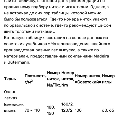
найти табличку, в которой даны рекомендации по
правильному подбору ниток и игл к ткани. Однако, я
не встречал до сих пор таблицы, которой можно
было бы пользоваться. Где-то номера ниток укажут
по бразильской системе, где-то рекомендуют шифон
шить толстыми нитками…
Вот какую таблицу я составил на основе данных из
советских учебников «Материаловедение швейного
производства» разных лет выпуска, а также по
материалам, предоставленным компаниями Madeira
и Gütermann.
Номер
Номер
Плотность,
Номер ниток,
Номер
Ткань
ниток,
ниток,
2
г/м
«Советский»
иглы
№/Tkt.
Nm
Очень
легкая
160/2,
(крепдешин,
180,
70 – 110
120/2,
100
60, 65
шифон,
150