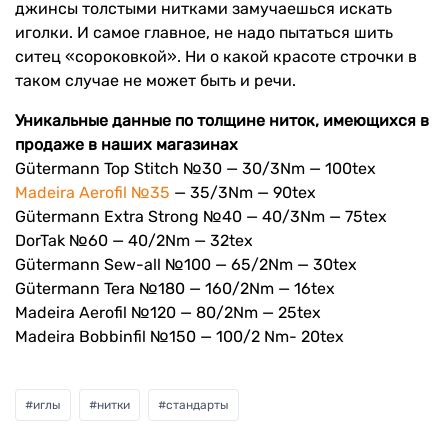
джинсы толстыми нитками замучаешься искать
иголки. И самое главное, не надо пытаться шить
ситец «сороковкой». Ни о какой красоте строчки в
таком случае не может быть и речи.
Уникальные данные по толщине ниток, имеющихся в
продаже в наших магазинах
Gütermann Top Stitch №30 — 30/3Nm — 100tex
Madeira Aerofil №35
— 35/3Nm — 90tex
Gütermann Extra Strong №40 — 40/3Nm — 75tex
DorTak №60 — 40/2Nm — 32tex
Gütermann Sew-all №100 — 65/2Nm — 30tex
Gütermann Tera №180 — 160/2Nm — 16tex
Madeira Aerofil №120 — 80/2Nm — 25tex
Madeira Bobbinfil №150 — 100/2 Nm- 20tex
#
иглы
#
нитки
#
стандарты