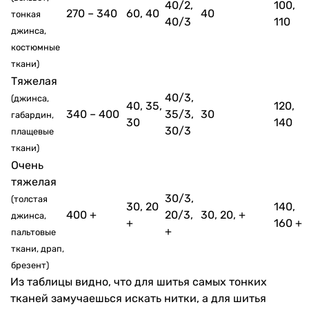
40/2,
100,
270 – 340
60, 40
40
тонкая
40/3
110
джинса,
костюмные
ткани)
Тяжелая
40/3,
(джинса,
40, 35,
120,
340 – 400
35/3,
30
габардин,
30
140
30/3
плащевые
ткани)
Очень
тяжелая
30/3,
(толстая
30, 20
140,
400 +
20/3,
30, 20, +
джинса,
+
160 +
+
пальтовые
ткани, драп,
брезент)
Из таблицы видно, что для шитья самых тонких
тканей замучаешься искать нитки, а для шитья