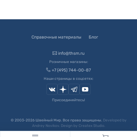
Справочные материалы
Блог
info@thsm.ru
Розничные магазины:
+7 (495) 744-00-87
Наши страницы в соцсетях:
Присоединяйтесь!
© 2003-
2026
Швейный Мир. Все права защищены.
Developed by
Andrey Novikov
. Design by
Createx Studio
.