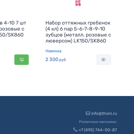
 4-10 7 шт
Набор оттяжных гребенок
 розовые с
(4 кл) 6 пар 5-6-7-8-9-10
150/SK860
зубцов (металл, розовые с
люверсом) LK150/SK860
Новинка
2 300
руб
info@thsm.ru
Розничные магазины:
+7 (495) 744-00-87