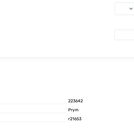
223642
Prym
г21653