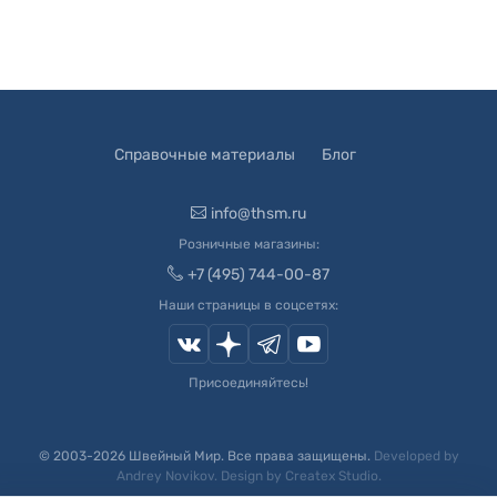
Справочные материалы
Блог
info@thsm.ru
Розничные магазины:
+7 (495) 744-00-87
Наши страницы в соцсетях:
Присоединяйтесь!
© 2003-
2026
Швейный Мир. Все права защищены.
Developed by
Andrey Novikov
. Design by
Createx Studio
.