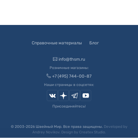
Справочные материалы
Блог
info@thsm.ru
Розничные магазины:
+7 (495) 744-00-87
Наши страницы в соцсетях:
Присоединяйтесь!
© 2003-
2026
Швейный Мир. Все права защищены.
Developed by
Andrey Novikov
. Design by
Createx Studio
.