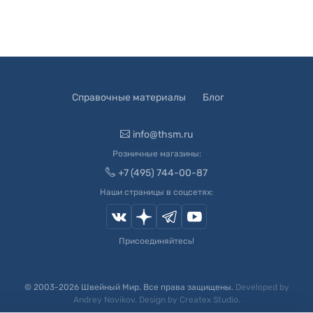
Справочные материалы
Блог
info@thsm.ru
Розничные магазины:
+7 (495) 744-00-87
Наши страницы в соцсетях:
Присоединяйтесь!
© 2003-
2026
Швейный Мир. Все права защищены.
Developed by
Andrey Novikov
. Design by
Createx Studio
.