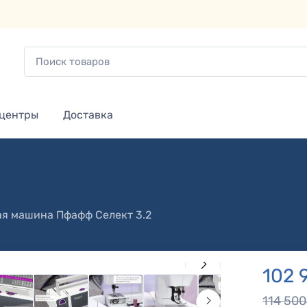
 центры
Доставка
ая машина
Пфафф Селект 3.2
102 
114 500