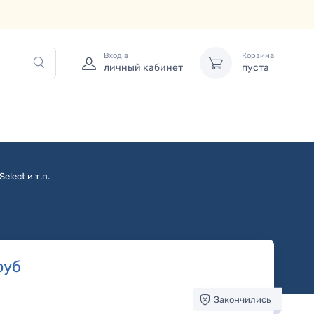
Вход в
Корзина
личный кабинет
пуста
elect и т.п.
руб
Закончились