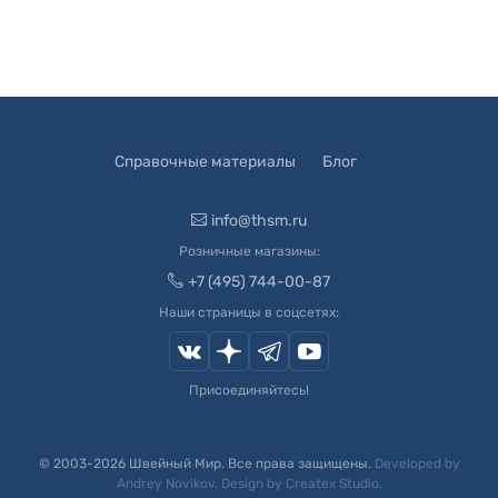
Справочные материалы
Блог
info@thsm.ru
Розничные магазины:
+7 (495) 744-00-87
Наши страницы в соцсетях:
Присоединяйтесь!
© 2003-
2026
Швейный Мир. Все права защищены.
Developed by
Andrey Novikov
. Design by
Createx Studio
.