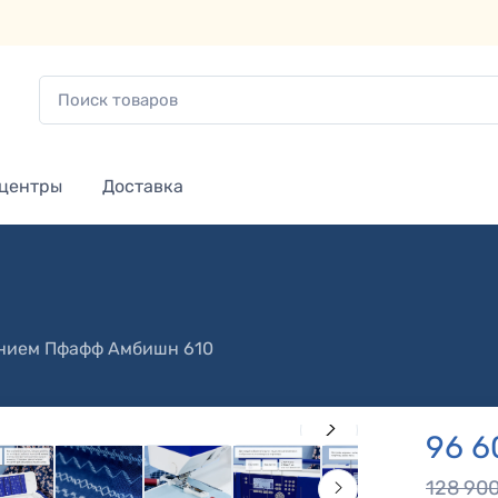
 центры
Доставка
нием
Пфафф Амбишн 610
96 6
128 90