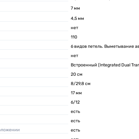
7
мм
4,5
мм
нет
110
6 видов петель. Выметывание а
нет
Встроенный (Integrated Dual Tran
20
см
8/29,8
см
17
мм
6/12
есть
есть
положении
есть