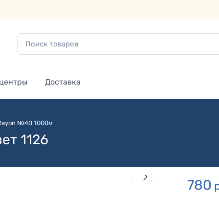
 центры
Доставка
 Rayon №40 1000м
ет 1126
780
р