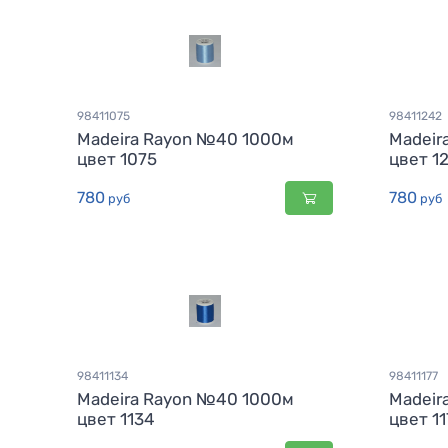
98411075
98411242
Madeira Rayon №40 1000м
Madeir
цвет 1075
цвет 1
780
780
руб
руб
98411134
98411177
Madeira Rayon №40 1000м
Madeir
цвет 1134
цвет 11