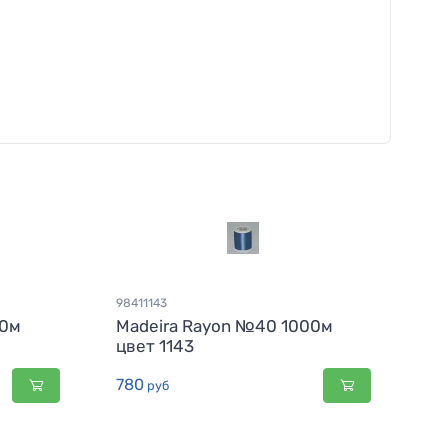
98411143
00м
Madeira Rayon №40 1000м
цвет 1143
780
руб