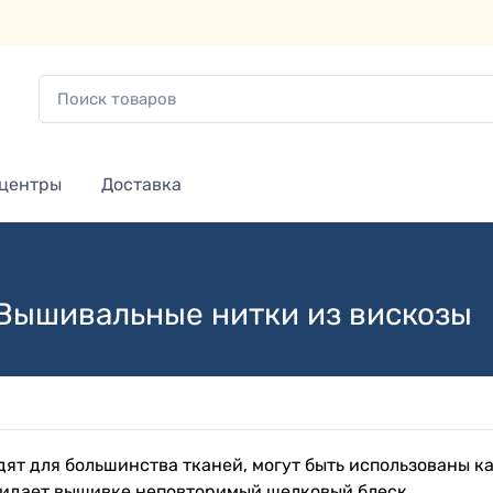
 центры
Доставка
 Вышивальные нитки из вискозы
ят для большинства тканей, могут быть использованы к
ридает вышивке неповторимый шелковый блеск.