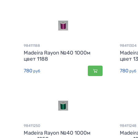
98411188
98411304
Madeira Rayon №40 1000м
Madeir
цвет 1188
цвет 1
780
780
руб
руб
98411250
98411248
Madeira Rayon №40 1000м
Madeir