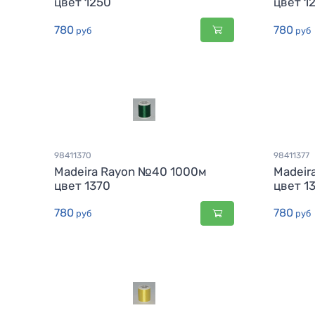
цвет 1250
цвет 1
780
780
руб
руб
98411370
98411377
Madeira Rayon №40 1000м
Madeir
цвет 1370
цвет 1
780
780
руб
руб