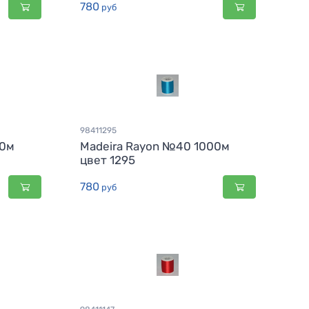
780
руб
98411295
00м
Madeira Rayon №40 1000м
цвет 1295
780
руб