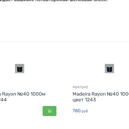
98411243
a Rayon №40 1000м
Madeira Rayon №40 10
044
цвет 1243
780
руб