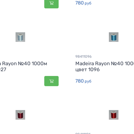
780
руб
98411096
a Rayon №40 1000м
Madeira Rayon №40 10
027
цвет 1096
780
руб