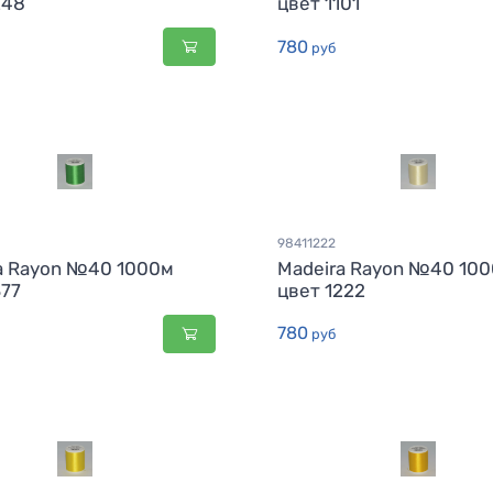
248
цвет 1101
780
руб
98411222
a Rayon №40 1000м
Madeira Rayon №40 10
377
цвет 1222
780
руб