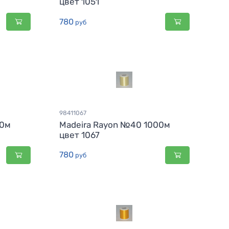
цвет 1051
780
руб
98411067
00м
Madeira Rayon №40 1000м
цвет 1067
780
руб