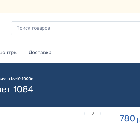
 центры
Доставка
 Rayon №40 1000м
вет 1084
780
р