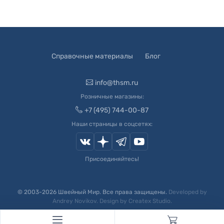
Справочные материалы
Блог
info@thsm.ru
Розничные магазины:
+7 (495) 744-00-87
Наши страницы в соцсетях:
Присоединяйтесь!
© 2003-
2026
Швейный Мир. Все права защищены.
Developed by
Andrey Novikov
. Design by
Createx Studio
.