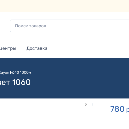
 центры
Доставка
 Rayon №40 1000м
вет 1060
780
р