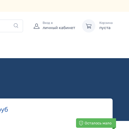
Вход в
Корзина
личный кабинет
пуста
уб
Осталось мало