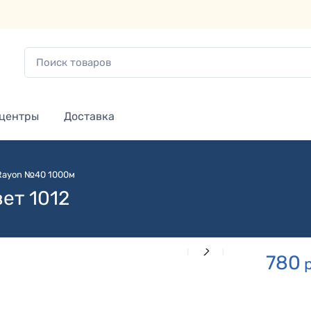
 центры
Доставка
 Rayon №40 1000м
ет 1012
780
р