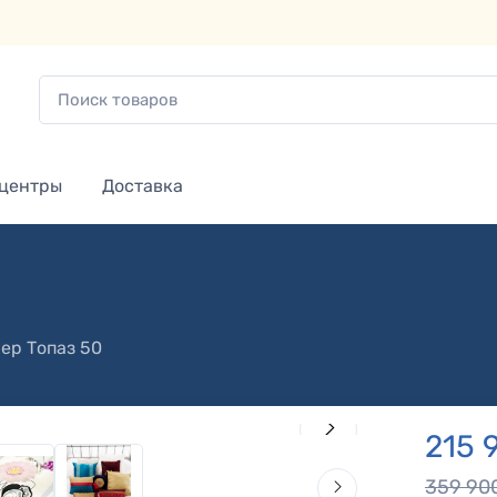
 центры
Доставка
ер Топаз 50
215 
359 90