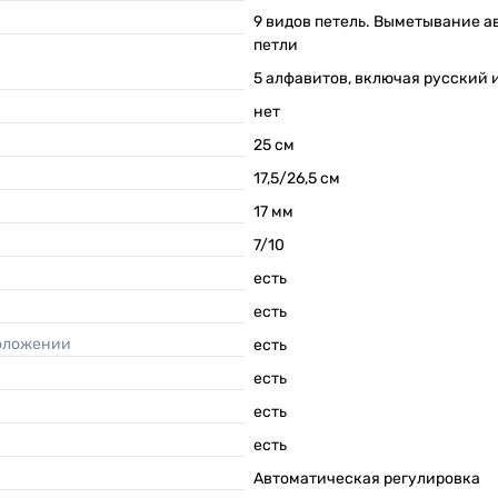
9 видов петель. Выметывание 
петли
5 алфавитов, включая русский 
нет
25
см
17,5/26,5
см
17
мм
7/10
есть
есть
положении
есть
есть
есть
есть
Автоматическая регулировка