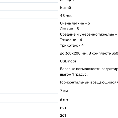
Китай
48
мес
Очень легкие –
5
Легкие –
5
Средние и умеренно тяжелые –
Тяжелые –
4
Трикотаж –
4
до 360х200 мм. В комплекте 36
USB порт
Базовые возможности редактир
шагом 1 градус.
Горизонтальный вращающийся 
7
мм
6
мм
нет
261