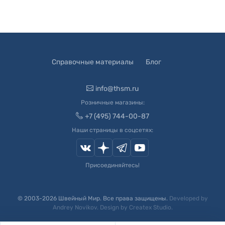
Справочные материалы
Блог
info@thsm.ru
Розничные магазины:
+7 (495) 744-00-87
Наши страницы в соцсетях:
Присоединяйтесь!
© 2003-
2026
Швейный Мир. Все права защищены.
Developed by
Andrey Novikov
. Design by
Createx Studio
.