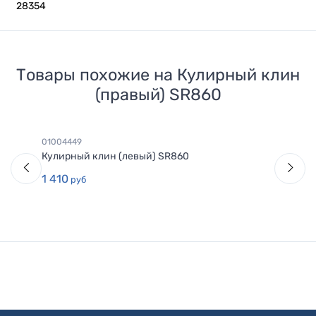
28354
Товары похожие на
Кулирный клин
(правый) SR860
01004449
Кулирный клин (левый) SR860
1 410
руб