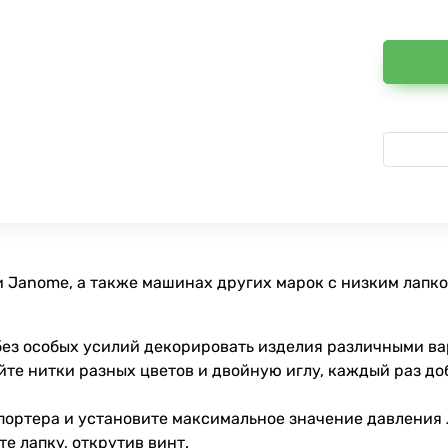
и Janome, а также машинах других марок с низким лапк
без особых усилий декорировать изделия различными в
йте нитки разных цветов и двойную иглу, каждый раз д
портера и установите максимальное значение давления л
е лапку, открутив винт.