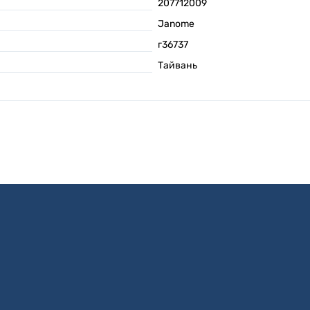
207712009
Janome
г36737
Тайвань