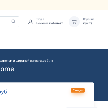
Вход в
Корзина
личный кабинет
пуста
елноком и шириной зигзага до 7мм
nome
руб
Скидка