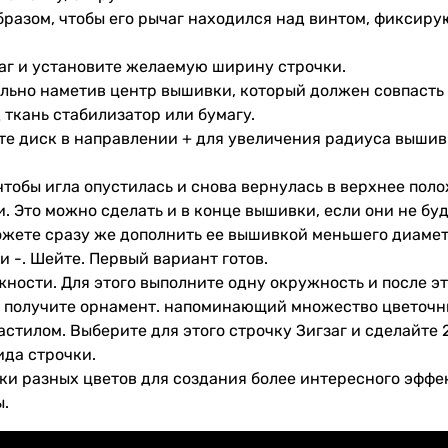
бразом, чтобы его рычаг находился над винтом, фиксиру
аг и установите желаемую ширину строчки.
ельно наметив центр вышивки, который должен совпасть
ткань стабилизатор или бумагу.
те диск в направлении + для увеличения радиуса вышивк
 чтобы игла опустилась и снова вернулась в верхнее по
. Это можно сделать и в конце вышивки, если они не буд
жете сразу же дополнить ее вышивкой меньшего диаметра
и -. Шейте. Первый вариант готов.
жности. Для этого выполните одну окружность и после э
вы получите орнамент. напоминающий множество цветочн
астилом. Выберите для этого строчку Зигзаг и сделайте 
ида строчки.
ки разных цветов для создания более интересного эффе
ы.