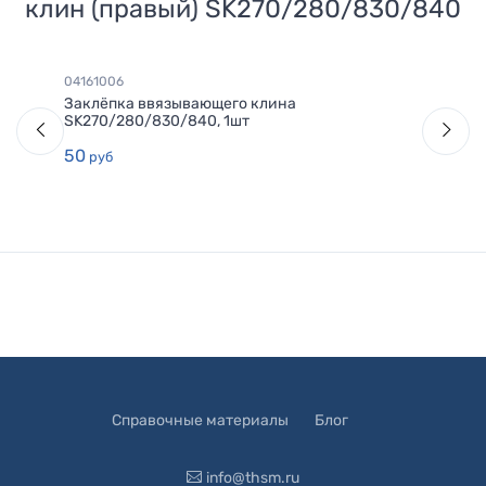
клин (правый) SK270/280/830/840
04161006
Заклёпка ввязывающего клина
SK270/280/830/840, 1шт
50
руб
Справочные материалы
Блог
info@thsm.ru