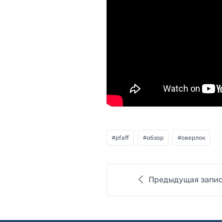
#
pfaff
#
обзор
#
оверлок
Предыдущая запи