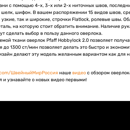
ани с помощью 4-х, 3-х или 2-х ниточных швов, последн
к шелк, шифон. В вашем распоряжении 15 видов швов, с
узкие, так и широкие, строчки Flatlock, ролевые швы. О
таль, на которую стоит обратить внимание. Наличие ру
т сделать выбор в пользу данного оверлока.
емой ткани оверлок Pfaff Hobbylock 2.0 позволяет полу
я до 1300 ст/мин позволяет делать это быстро и эконом
изайн делают эту модель желанным вариантом как для н
.com/ШвейныйМирРоссия
наше
видео
с обзором оверлока 
 и узнавайте о новых видео первыми!