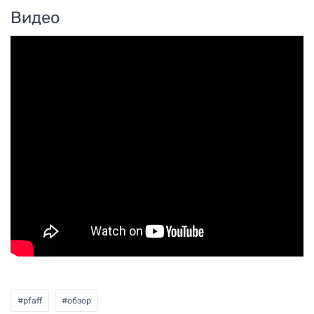
Видео
#
pfaff
#
обзор