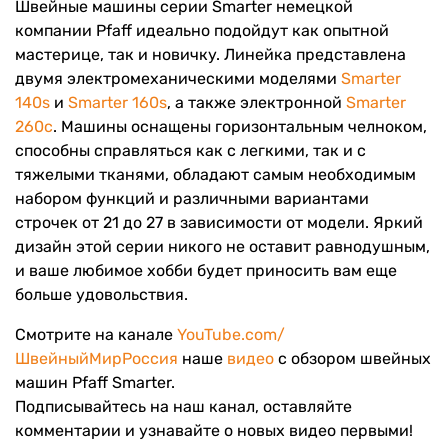
Швейные машины серии Smarter немецкой
компании Pfaff идеально подойдут как опытной
мастерице, так и новичку. Линейка представлена
двумя электромеханическими моделями
Smarter
140s
и
Smarter 160s
, а также электронной
Smarter
260c
. Машины оснащены горизонтальным челноком,
способны справляться как с легкими, так и с
тяжелыми тканями, обладают самым необходимым
набором функций и различными вариантами
строчек от 21 до 27 в зависимости от модели. Яркий
дизайн этой серии никого не оставит равнодушным,
и ваше любимое хобби будет приносить вам еще
больше удовольствия.
Смотрите на канале
YouTube.com/
ШвейныйМирРоссия
наше
видео
с обзором швейных
машин Pfaff Smarter.
Подписывайтесь на наш канал, оставляйте
комментарии и узнавайте о новых видео первыми!