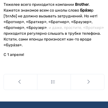
Тяжелее всего приходится компании
Brother
.
Кажется знакомое всем со школы слово
Брáзе
р
['brʌðə] не должно вызывать затруднений. Но нет!
«Бротхер», «Братхер», «Братнер», «Браузер»,
«Бротнер», «Броузер»
, и даже, простите, «Вротхер»
приходится регулярно слышать в трубке телефона.
Кстати, сами японцы произносят как-то вроде
«Бурáза».
С 1 апреля!