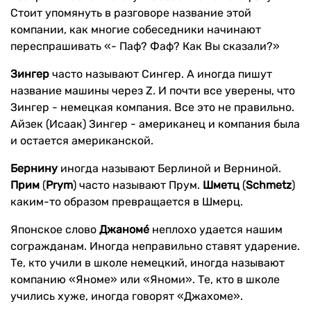
Стоит упомянуть в разговоре название этой
компании, как многие собеседники начинают
переспрашивать «- Паф? Фаф? Как Вы сказали?»
Зингер
часто называют Сингер. А иногда пишут
название машины через Z. И почти все уверены, что
Зингер - немецкая компания. Все это не правильно.
Айзек (Исаак) Зингер - американец и компания была
и остается американской.
Бернину
иногда называют Берлиной и Верниной.
Прим
(
Prym
) часто называют Прум.
Шметц
(
Schmetz
)
каким-то образом превращается в Шмерц.
Японское слово
Джаномé
неплохо удается нашим
согражданам. Иногда неправильно ставят ударение.
Те, кто учили в школе немецкий, иногда называют
компанию «Яноме» или «Яноми». Те, кто в школе
учились хуже, иногда говорят «Джахоме».