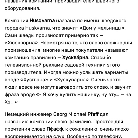
названия компаний-производителей швейного
оборудования.
Компания
Husqvarna
названа по имени шведского
городка Huskvarna, что значит «Дом у мельницы».
Сами шведы произносят примерно так —
«Хюскворна». Несмотря на то, что слово сложно для
произношения, многие наши покупатели называют
компанию правильно —
Хусквáрна
. Спасибо
телевизионной рекламе садовой техники этого
производителя. Иногда можно услышать варианты
вроде «Хузгвана» и «Хускуварна». Очень часто
люди вовсе не могут выговорить это слово, и звучит
фраза вроде «- Я хочу купить машинку, ну эту… — на
Хэ… »
Немецкий инженер Georg Michael
Pfaff
дал
названию компании свою фамилию. Простое для
прочтения слово
Пфафф
, к сожалению,
очень плохо
воспринимается на слух. Особенно по телефону.