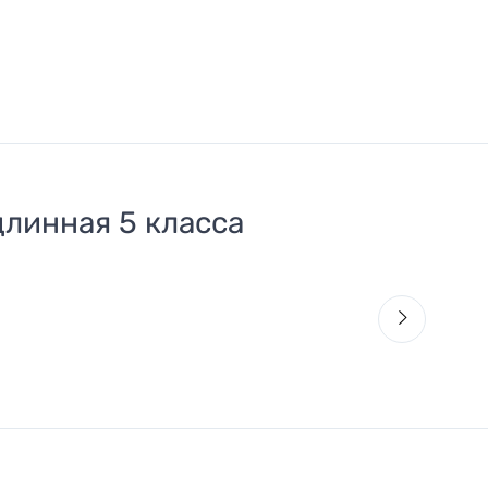
длинная 5 класса
Г
2