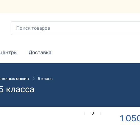
 центры
Доставка
зальных машин
5 класс
5 класса
1 05