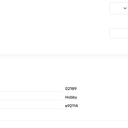
02189
Hobby
в92114