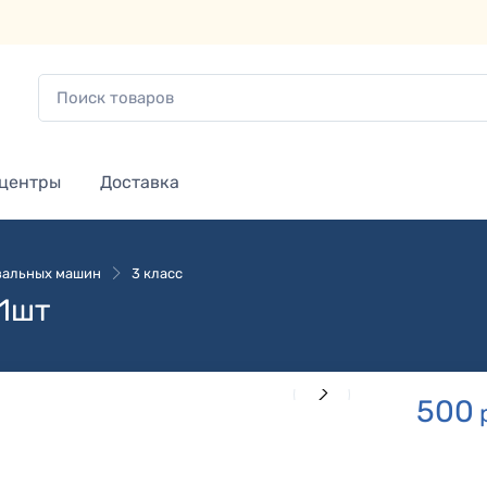
 центры
Доставка
зальных машин
3 класс
 1шт
500