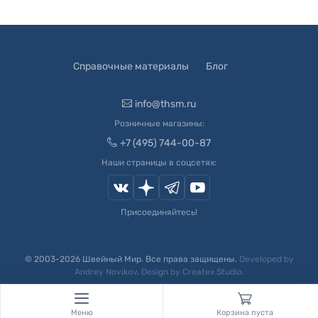
Справочные материалы
Блог
info@thsm.ru
Розничные магазины:
+7 (495) 744-00-87
Наши страницы в соцсетях:
Присоединяйтесь!
© 2003-
2026
Швейный Мир. Все права защищены.
Developed by
Andrey Novikov
. Design by
Createx Studio
.
Меню
Корзина пуста