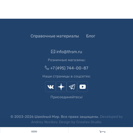
Справочные материалы
Блог
info@thsm.ru
Розничные магазины:
+7 (495) 744-00-87
Наши страницы в соцсетях:
Присоединяйтесь!
© 2003-
2026
Швейный Мир. Все права защищены.
Developed by
Andrey Novikov
. Design by
Createx Studio
.