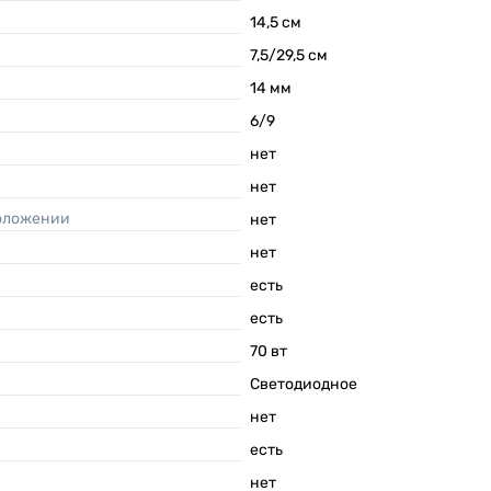
14,5
см
7,5/29,5
см
14
мм
6/9
нет
нет
положении
нет
нет
есть
есть
70
вт
Светодиодное
нет
есть
нет