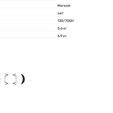
Мягкий
нет
130/705H
5.6
кг
6.9
кг