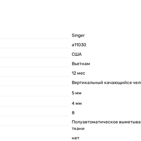
Singer
а11030
США
Вьетнам
12
мес
Вертикальный качающийся чел
5
мм
4
мм
8
Полуавтоматическое выметыван
ткани
нет