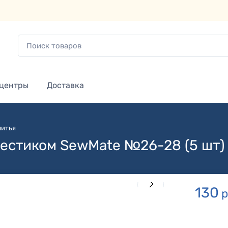
 центры
Доставка
шитья
рестиком SewMate №26-28 (5 шт)
130
р