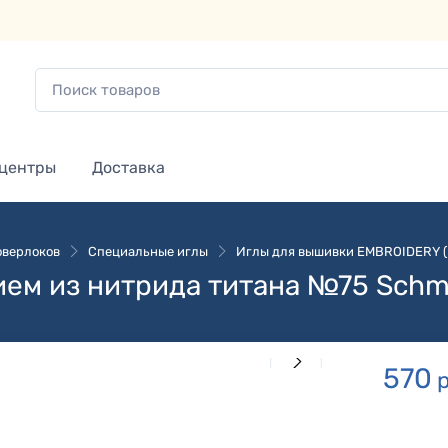
 центры
Доставка
оверлоков
Специальные иглы
Иглы для вышивки EMBROIDERY (H-
ием из нитрида титана №75 Schm
570
р